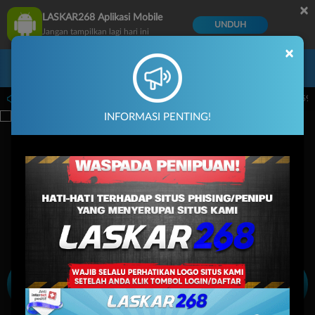
×
LASKAR268 Aplikasi Mobile
UNDUH
Jangan tampilkan lagi hari ini
×
Masuk
Daftar
dwal: PP Virtual Sports pada 30-Jun-2026 dari 14.59.59 sampai 30-Sep-2026 14.59.5
INFORMASI PENTING!
JACKPOT
PLAY
IDR
12,672,465,276