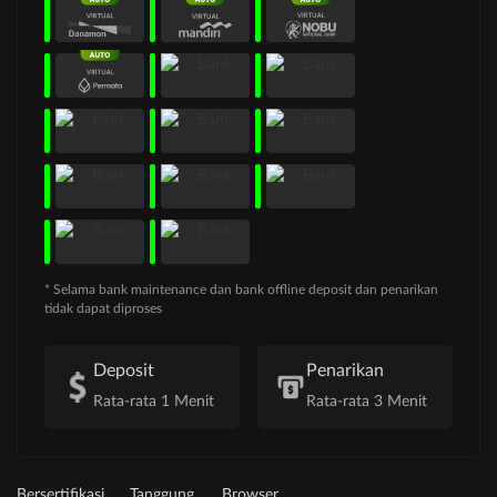
* Selama bank maintenance dan bank offline deposit dan penarikan
tidak dapat diproses
Deposit
Penarikan
Rata-rata 1 Menit
Rata-rata 3 Menit
Bersertifikasi
Tanggung
Browser