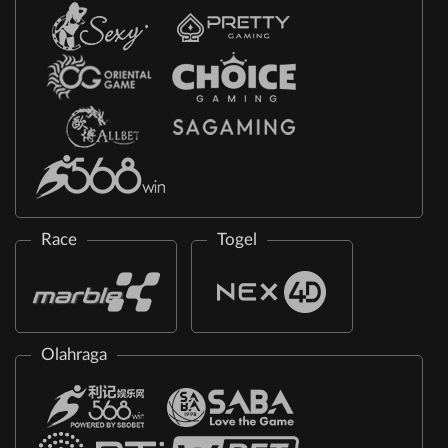
Race
Togel
Olahraga