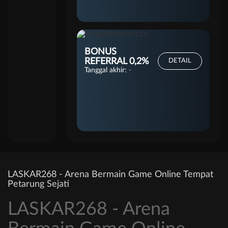
BONUS
REFERRAL 0,2%
DETAIL
Tanggal akhir:
-
LASKAR268 - Arena Bermain Game Online Tempat
Petarung Sejati
LASKAR268 - Arena