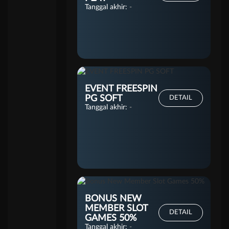
Tanggal akhir:
-
EVENT FREESPIN
PG SOFT
DETAIL
Tanggal akhir:
-
BONUS NEW
MEMBER SLOT
DETAIL
GAMES 50%
Tanggal akhir:
-