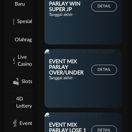
Baru
PARLAY WIN
DETAIL
SUPER JP
Tanggal akhir:
-
Spesial
Olahraga
Live
EVENT MIX
Casino
PARLAY
DETAIL
OVER/UNDER
Tanggal akhir:
-
Slots
4D
Lottery
Event
EVENT MIX
PARLAY LOSE 1
DETAIL