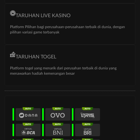
TARUHAN LIVE KASINO
Platform Pilihan bagi perusahaan-perusahaan terbaik di dunia, dengan
pilihan variasi game terbanyak
TARUHAN TOGEL
Platform togel yang menarik dari perusahan terbaik di dunia yang
menawarkan hadiah kemenangan besar