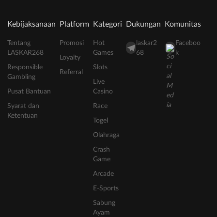
Kebijaksanaan
Platform
Kategori
Dukungan
Komunitas
Tentang
Promosi
Hot
laskar2
Faceboo
LASKAR268
Games
68
k
Loyalty
Responsible
Slots
Referral
Gambling
Live
Pusat Bantuan
Casino
Syarat dan
Race
Ketentuan
Togel
Olahraga
Crash
Game
Arcade
E-Sports
Sabung
Ayam