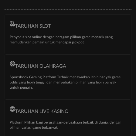
TARUHAN SLOT
Penyedia slot online dengan beragam pilihan game menarik yang
memudahkan pemain untuk mencapai jackpot
TARUHAN OLAHRAGA
Sportsbook Gaming Platform Terbaik menawarkan lebih banyak game,
odds yang lebih tinggi, dan menyediakan pilihan yang lebih banyak
untuk pemain.
TARUHAN LIVE KASINO
Platform Pilihan bagi perusahaan-perusahaan terbaik di dunia, dengan
pilihan variasi game terbanyak