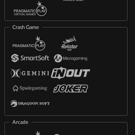
Crash Game
Arcade