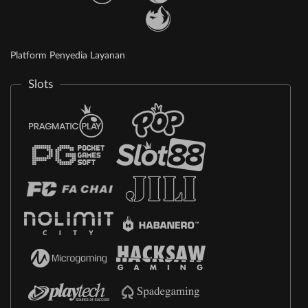
Platform Penyedia Layanan
Slots