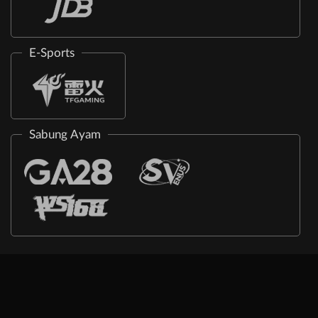
E-Sports
Sabung Ayam