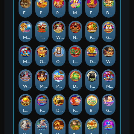
Four Treasures
Prosperity Tiger
Rooster In Love
MarvelousIV
FortuneHorse
Bull Treasure
Moonlight Treasure
TripleKingKong
Winning Mask II
New Year
Piggy Bank
GoLaiFu
Magic Ace
Open Sesame Mega
Olympian Temple
Lucky Dragons
DragonsWorld
Wukong
Winning Mask
MinerBabe
Pop Pop Candy
Dragon Soar - Hyper Wild
Formosa Bear
Magic Ace WILD LOCK
LanternWealth
Fruity Bonanza
Dragon Warrior
FunkyKingKong
Big Three Dragons
Glamorous Girl