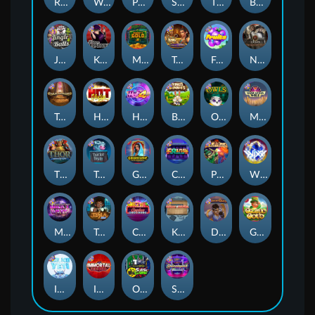
Remember Gulag
Walk of Shame
Poison Eve
Space Donkey
The Rave
Book Of Shadows
Jingle Balls
Karen Maneater
Monkey's Gold xPays
Tomb of Nefertiti
Fruits
Nexus Tombstone RIP
Tomb of Akhenaten
Hot Nudge
Hot 4 Cash
Bonus Bunnies
Owls
Manhattan Goes Wild
Thor: Hammer Time
Tractor Beam
Golden Genie And The Walking Wilds
Coins of Fortune
Pixies vs Pirates
WiXX
Milky Ways
Tesla Jolt
Casino Win Spin
Kitchen Drama: Sushi Mania
Dungeon Quest
Gaelic Gold
Ice Ice Yeti
Immortal Fruits
Outsourced: Slash Game
Starstruck