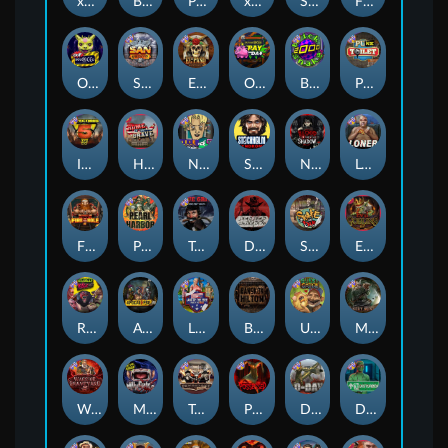
xWays Hoarder 2
Blood & Shadow
Punk Rocker 2
xWays Hoarder xSplit
Serial
Flight Mode
Outsourced
San Quentin xWays
El Pasa Gunfight xNudge
Outsourced: Payday
Brick Snake 2000
Punk Toilet
Infectious 5 xWays
Home of the Brave
Nine To Five
Stockholm Syndrome
Nexus Blood & Shadow
Loner
Fire In The Hole xBomb
Pearl Harbor
True Grit Redemption
Dead, Dead, or Deader
Skate or Die
Evil Goblins xBomb
Roadkill
Apocalypse Super xNudge
Land of the Free
Bangkok Hilton
Ugliest Catch
Misery Mining
Warrior Graveyard xNudge
Munchies
Tombstone No Mercy
Possessed
D Day
Disturbed