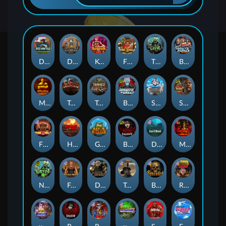
Duck Hunters
Deadwood R.I.P
Kenneth Must Die
Fire in the Hole 3
The Crypt
Brute Force: Alien Onslaught
Mental
Tombstone Slaughter
Tanked
Brute Force
Seamen
San Quentin 2: Death Row
Fire in the Hole 2
Highway to Hell
Gator Hunters
Blood & Shadow 2
Das xBoot
Mental 2
Nexus The Crypt
Folsom Prison
Dead Canary
Tombstone RIP
Beheaded
Road Rage