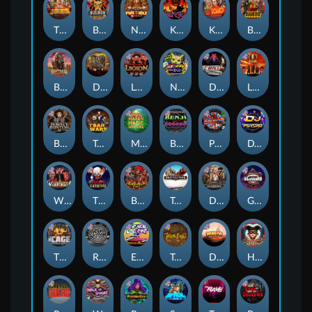
The Border
Bushido Way xNudge
Nexus Fire In The Hole xBomb
Kill Em All
Kiss My Chainsaw
Blood Diamond
Buffalo Hunter
Dead Men Walking
Legion X
Nexus Outsourced
Devil's Crossroad
Little Bighorn
Bounty Hunters xNudge®
Tsar Wars
Mayan Magic Wildfire
Benji Killed in Vegas
Punk Rocker
DJ Psycho
Whacked
The Creepy Carnival
Barbarian Fury
Tombstone
Deadwood xNudge
Gluttony
The Cage
Rock Bottom
East Coast Vs West Coast
True kult
Dragon Tribe
Harlequin Carnival